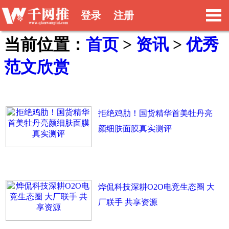
登录
注册
当前位置：
首页
>
资讯
>
优秀
范文欣赏
拒绝鸡肋！国货精华首美牡丹亮
颜细肤面膜真实测评
烨侃科技深耕O2O电竞生态圈 大
厂联手 共享资源